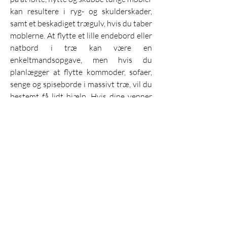
kan resultere i ryg- og skulderskader, 
samt et beskadiget trægulv, hvis du taber 
møblerne. At flytte et lille endebord eller 
natbord i træ kan være en 
enkeltmandsopgave, men hvis du 
planlægger at flytte kommoder, sofaer, 
senge og spiseborde i massivt træ, vil du 
bestemt få lidt hjælp. Hvis dine venner 
og familie ikke er til rådighed for at 
hjælpe, så overvej at hyre et 
professionelt flyttefirma.
Website	: 
Hanako.co.id
Blog		: Hanako.co.id/blog
E-mail	: admin@hanako.co.id