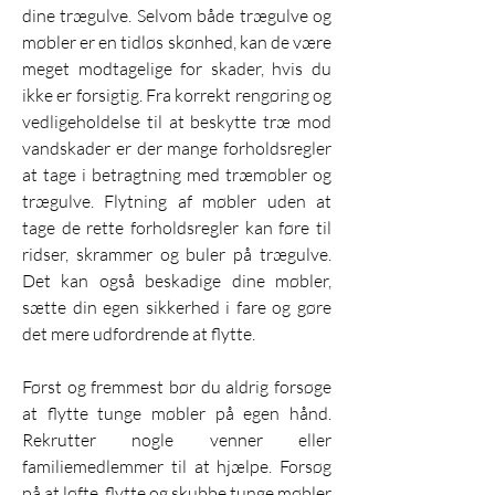
dine trægulve. Selvom både trægulve og 
møbler er en tidløs skønhed, kan de være 
meget modtagelige for skader, hvis du 
ikke er forsigtig. Fra korrekt rengøring og 
vedligeholdelse til at beskytte træ mod 
vandskader er der mange forholdsregler 
at tage i betragtning med træmøbler og 
trægulve. Flytning af møbler uden at 
tage de rette forholdsregler kan føre til 
ridser, skrammer og buler på trægulve. 
Det kan også beskadige dine møbler, 
sætte din egen sikkerhed i fare og gøre 
det mere udfordrende at flytte.
Først og fremmest bør du aldrig forsøge 
at flytte tunge møbler på egen hånd. 
Rekrutter nogle venner eller 
familiemedlemmer til at hjælpe. Forsøg 
på at løfte, flytte og skubbe tunge møbler 